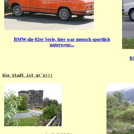
BMW-die 02er Serie, hier war mensch sportlich
unterwegs...
R
Die Stadt ist gr¨n!!!