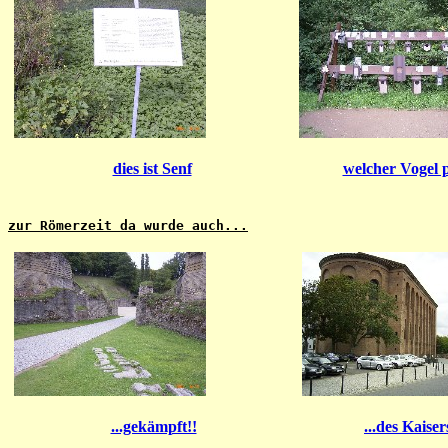
dies ist Senf
welcher Vogel p
zur Römerzeit da wurde auch...
...gekämpft!!
...des Kaiser